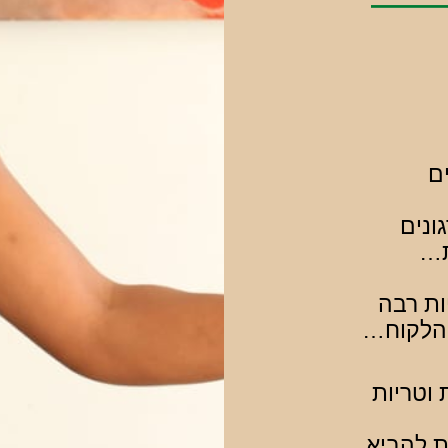
ים
ונים
ת…
ות רבה
הלקוח…
 וטריות
ת להביא