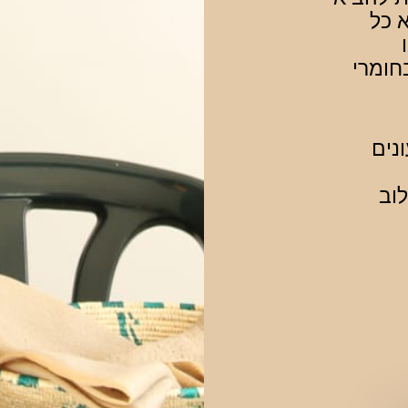
א כל
חומרי
נים
ילוב