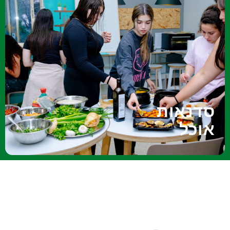
שעות.
הסדנה עשירה ומשביעה!
זמן הפעילות: כ - 3
שהוכנו בסדנה.
האוכל יפה..
ונפתח שולחן מפואר עם שלל המאכלים
שהכנו.. ממיטב המסורת האתיופית נצלחת את
נטעם.. ובעיקר נהנה.. לבסוף נאחד את המטעמים
טיפים חשובים. נבשל.. נקציף.. נערבב.. נקצוץ..
נצלול לתוך עשייה קולינרית מרתקת ומהנה.. עם המון
ליום בלתי נשכח. לאחר הסבר על התפריט מהשף.
סדנאות
וכל הנדרש, על מנת להפוך את היום המיוחד שלכם -
השף יגיע עד אליכם או אצלנו – עם ציוד, חומרי גלם
אוכל
סדנאות אוכל אתיופי