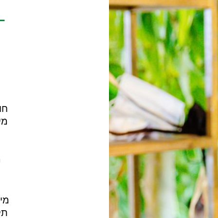
מי
ה
מי
תק