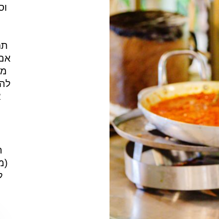
וס
תח
אם 
מע
להכ
א
ה
(מ
ל