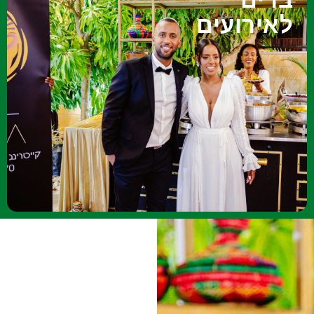
וקטנים!
לאירועים
הברים שלנו מתאימים לכל סוגי האירועים גדולים
עולם!
המסורת האתיופית, אסייתית, ועוד מגוון ברים חובקי
SAVA קייטרינג אשר תטפל בברי הכניסה ממיטב
אירוע מסוג זה ולרוב תצטרכו את עזרתה של חברת
– אלו ימים שנרצה לזכור לחיוב. לא קל להפיק
בחינה,חתונה, בר/ת מצווה, ברית/ה ואפילו יום הולדת
שלנו מציינים רגעים חשובים בחיים, בין אם מדובר
בר לאירועים הם חלק מכל אירוע. אירועי השמחה
בר כניסה לאירועים