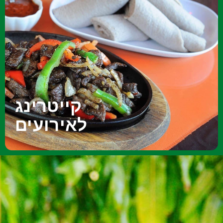
קייטרינג לאירועים
אין מקום להנחות כאשר אתם בוחרים את הקייטרינג באירוע
שאתם מתכננים. הקייטרינג חייב להיות קייטרינג משובח כזה
שעונה על הציפיות שלכם ועל הציפיות של האורחים. אם לא
תבחרו את החברה המתאימה, תמצאו את עצמכם במצב שבו
האירוע לא יהיה כמו שחלמתם. אם אתם מחפשים קייטרינג
בשרי איכותי מוטב כי תכירו את sava קייטרינג (כשר).
קייטרינג
לאירועים