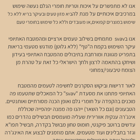
אנו לא מתפשרים על איכות וטריות חומרי הגלם נעשה שימוש
במרכיבים איכותיים על מנת לה
ביא מזון טעים ובעיקר בריא ללא כל
שימוש במוצרים קפואים,או מעובדים וללא כל שימוש בחומרי טעם
אנו בsvav מתמחים בשילוב טעמים ארציים ומהמטבח האתיופי
עיקר השימוש בקמח ה"טף" (ללא גלוטן) מודגש מטעמי בריאות
בתפריט מגוונת ומורחבת בתיבולים מהמטבח האתיופי בעידון
ושיחקו בהתאמה לרצון ולחך הישראלי כל זאת על טהרת מן
הצומח טיבעוני/צמחוני
לאור דרישות וביקוש הסקרנים לחשיפה לטעמים מהמטבח
האתיופי פתחנו את מסעדת "svav" כל המאכלים שתטעמו פה
מוכנים בהקפדה על חומרי גלם ואופן הכנה מסורתיים ואותנטיים.
הטבעונים (וגם כל השאר) ייהנו פה ממנה יפהפייה שכוללת
אינג'רה ענקית אוורירית שעליה מועמסים תבשילים נהדרים כמו
עדשים ברוטב פיקנטי, חומוס טחון מבושל בקדרה, תבשיל תפו"א
וגזר בתבלינים ועוד מטעמים. אתם מוזמנים לבצוע את האינג'רה